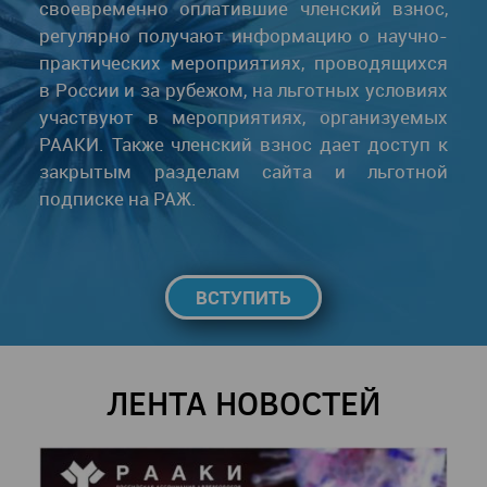
своевременно оплатившие членский взнос,
регулярно получают информацию о научно-
практических мероприятиях, проводящихся
в России и за рубежом, на льготных условиях
участвуют в мероприятиях, организуемых
РААКИ. Также членский взнос дает доступ к
закрытым разделам сайта и льготной
подписке на РАЖ.
ВСТУПИТЬ
ЛЕНТА НОВОСТЕЙ