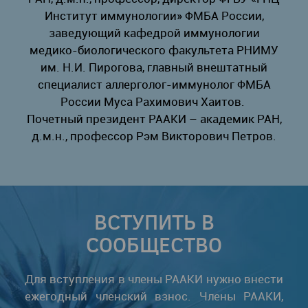
Институт иммунологии» ФМБА России,
заведующий кафедрой иммунологии
медико-биологического факультета РНИМУ
им. Н.И. Пирогова, главный внештатный
специалист аллерголог-иммунолог ФМБА
России Муса Рахимович Хаитов.
Почетный президент РААКИ – академик РАН,
д.м.н., профессор Рэм Викторович Петров.
ВСТУПИТЬ В
СООБЩЕСТВО
Для вступления в члены РААКИ нужно внести
ежегодный членский взнос. Члены РААКИ,