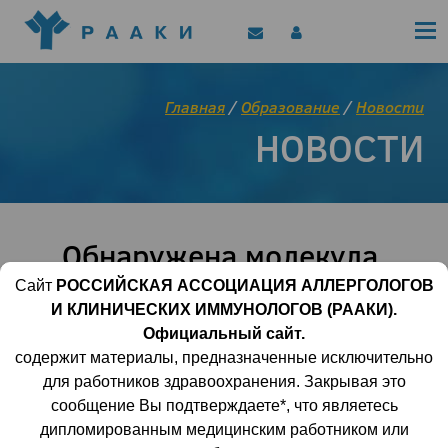
Политика конфиденциальности
Клинические рекомендации
Позиционные документы
EAACI/РААКИ (статьи)
Главная
/
Образование
/
Новости
Диджитал представитель РААКИ
НОВОСТИ
Цифровой канал
Обнаружена молекула,
ограничивающая
Сайт
РОССИЙСКАЯ АССОЦИАЦИЯ АЛЛЕРГОЛОГОВ
И КЛИНИЧЕСКИХ ИММУНОЛОГОВ (РААКИ).
опухолевый рост в
Официальный сайт.
поджелудочной железе
содержит материалы, предназначенные исключительно
для работников здравоохранения. Закрывая это
сообщение Вы подтверждаете*, что являетесь
26 июля 2023 | 08:27:43
1739
0
дипломированным медицинским работником или