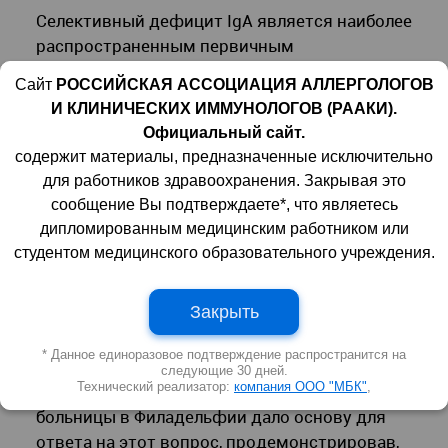
Селективный дефицит IgA является наиболее
распространенным первичным
иммунодефицитом. Клинические
Сайт
РОССИЙСКАЯ АССОЦИАЦИЯ АЛЛЕРГОЛОГОВ
проявления селективного дефицита IgA
И КЛИНИЧЕСКИХ ИММУНОЛОГОВ (РААКИ).
вариабельны: у некоторых пациентов
Официальный сайт.
заболевание проявляется
содержит материалы, предназначенные исключительно
рецидивирующими инфекциями или
для работников здравоохранения. Закрывая это
аутоиммунными нарушениями, в то время
сообщение Вы подтверждаете*, что являетесь
как у других пациентов симптомы
дипломированным медицинским работником или
отсутствуют вовсе. Эта вариабельность
студентом медицинского образовательного учреждения.
вызвала у ученых соответствующий вопрос:
почему многие люди с селективным
Закрыть
дефицитом IgA не имеют клинических
симптомов?
* Данное единоразовое подтверждение распространится на
следующие 30 дней.
Технический реализатор:
компания ООО "МБК"
,
Новое исследование ученых из детской
больницы в Филадельфии дало основу для
ответа на этот вопрос, продемонстрировав,