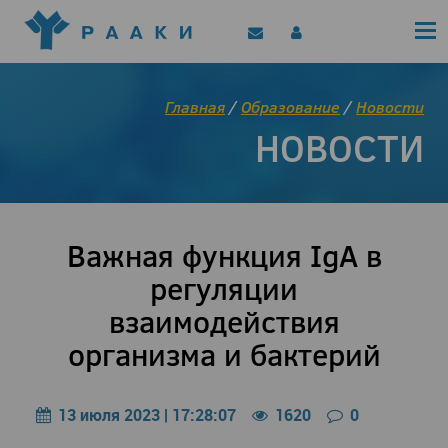
Политика конфиденциальности
Клинические рекомендации
Позиционные документы
EAACI/РААКИ (статьи)
Главная
/
Образование
/
Новости
Диджитал представитель РААКИ
НОВОСТИ
Цифровой канал
Важная функция IgA в
регуляции
взаимодействия
организма и бактерий
13 июля 2023 | 17:28:07
1620
0