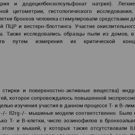
трия и додецилбензолсульфонат натрия). Легк
ой цитометрии, гистологического исследования,
летки бронхов человека стимулировали средствами д
 ПЦР и вестерн-блоттинга. Участие окислительног
а. Также исследовались образцы пыли из домов, в
тв путем измерения их критической конце
 стирки и поверхностно-активные вещества) инду
ей, которое сопровождалось повышенной экспрессие
 целью изучения участия в данном процессе Т- и В-ли
2-/- Il2rg-/- мышиные модели соответственно. Было 
ько Т- и В-клетки, число эозинофилов в бронхоаль
 этом у мышей, у которых также отсутствовали IL