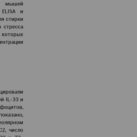
ие мышей
 ELISA и
ля стирки
о стресса
 которых
нтрации
цировали
й IL-33 и
мфоцитов,
показано,
веолярном
C2, число