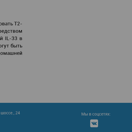
овать Т2-
редством
й IL-33 в
огут быть
 домашней
шоссе., 24
Мы в соцсетях: