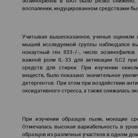
эозинофилов в БАЛ было резко снижено, 
воспалении, индуцированном средствами бы
Учитывая вышесказанное, ученые оценили в
мышей исследуемой группы наблюдался вы
нокаутный ген Il33-/-, число эозинофилов
важной роли IL-33 для активации ILC2 пр
средств для стирки. При изучении окисл
веществ, было показано значительное увел
детергентов. При этом при воздействии ант
оксидативного стресса, а также снижалась экспре
При изучении образцов пыли, моющие сре
Отмечалась высокая вариабельность в уров
образцов из различных участков в одном до