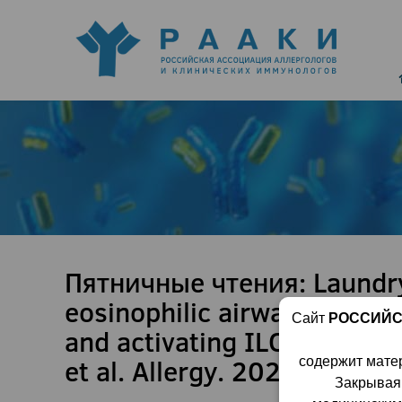
Пятничные чтения: Laundry
eosinophilic airway inflamm
Сайт
РОССИЙС
and activating ILC2s. Kyok
et al. Allergy. 2023.
содержит мате
Закрывая