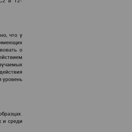
C2 в Т2-
но, что у
 имеющих
твовать о
ействием
зучаемых
здействия
я уровень
бразцах.
к и среди