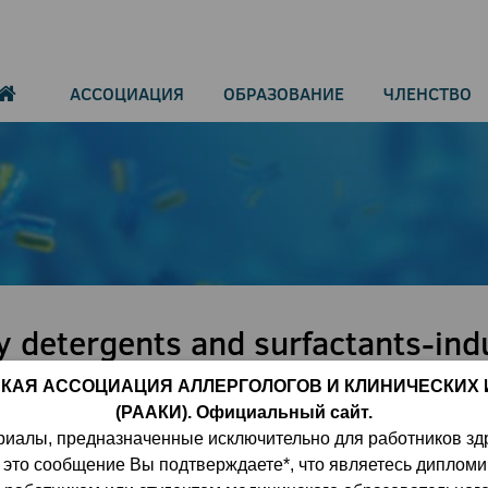
АССОЦИАЦИЯ
ОБРАЗОВАНИЕ
ЧЛЕНСТВО
 detergents and surfactants-ind
ation by increasing IL-33 expres
КАЯ АССОЦИАЦИЯ АЛЛЕРГОЛОГОВ И КЛИНИЧЕСКИХ
o Saito, Keisuke Orimo, Terufumi
(РААКИ). Официальный сайт.
риалы, предназначенные исключительно для работников зд
 это сообщение Вы подтверждаете*, что являетесь диплом