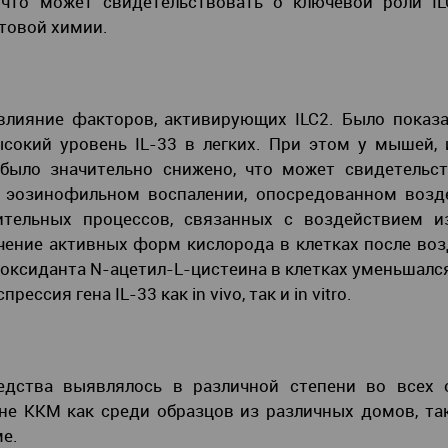
что может свидетельствовать о ключевой роли IL
товой химии.
лияние факторов, активирующих ILC2. Было показа
сокий уровень IL-33 в легких. При этом у мышей,
 было значительно снижено, что может свидетельс
и эозинофильном воспалении, опосредованном возд
ительных процессов, связанных с воздействием и
ичение активных форм кислорода в клетках после во
иоксиданта N-ацетил-L-цистеина в клетках уменьшалс
ссия гена IL-33 как in vivo, так и in vitro.
дства выявлялось в различной степени во всех о
не ККМ как среди образцов из различных домов, та
ме.