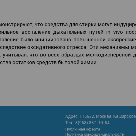
монстрируют, что средства для стирки могут индуцир
ильное воспаление дыхательных путей in vivo пос
спаление было инициировано повышенной экспрессие
вследствие оксидативного стресса. Эти механизмы м
, учитывая, что во всех образцах мелкодисперсной
ства остатков средств бытовой химии.
Адрес: 115522, Москва, Каширское 
Тел.: 8(968) 867-10-64
Публичная оферта
Политика конфиденциальности