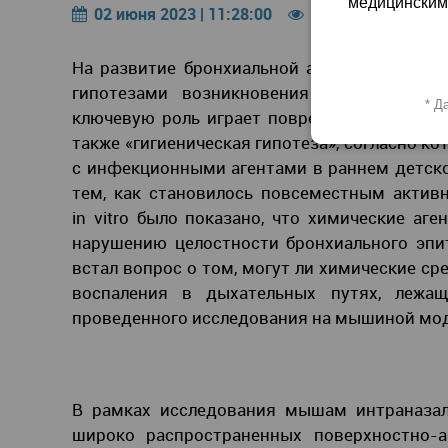
медицинским 
02 июня 2023 | 11:28:00
1846
0
На развитие бронхиальной астмы могут вл
гипотезами возникновения астмы являютс
* Д
ключевую роль играет повреждение эпител
также «гигиеническая гипотеза», согласно к
с инфекционными агентами в раннем детско
тем, как становилось повсеместным актив
in vitro было показано, что химические аг
нарушению целостности бронхиального эпи
встал вопрос о том, могут ли химические ср
воспаления в дыхательных путях, лежащ
проведенного исследования на мышиной мод
В рамках исследования мышам интраназал
широко распространенных поверхностно-а