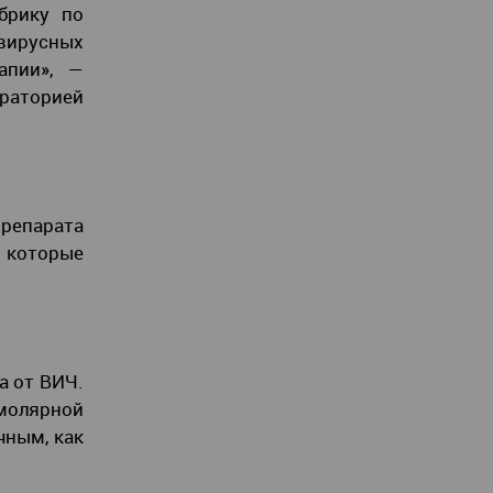
брику по
вирусных
апии», —
раторией
препарата
, которые
а от ВИЧ.
омолярной
чным, как