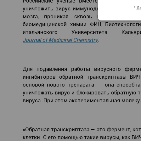
Российские ученые вместе с коллегами 
уничтожить вирус иммунодефицита человека
* Д
мозга, проникая сквозь гематоэнцефа
биомедицинской химии ФИЦ Биотехнологи
итальянского Университета Каль
Journal
of
Medicinal
Chemistry
.
Для подавления работы вирусного ферме
ингибиторов обратной транскриптазы ВИЧ
основой нового препарата ― она способна
уничтожать вирус и блокировать обратную 
вируса. При этом экспериментальная молеку
«Обратная транскриптаза — это фермент, ко
клетки. С его помощью такие вирусы, как ВИ