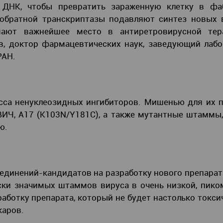
 ДНК, чтобы превратить зараженную клетку в фа
 обратной транскриптазы подавляют синтез новых 
мают важнейшее место в антиретровирусной тер
, доктор фармацевтических наук, заведующий лабо
РАН.
сса ненуклеозидных ингибиторов. Мишенью для их 
 ВИЧ, A17 (K103N/Y181C), а также мутантные штаммы
ю.
единений-кандидатов на разработку нового препарат
ски значимых штаммов вируса в очень низкой, пик
аботку препарата, который не будет настолько токси
каров.