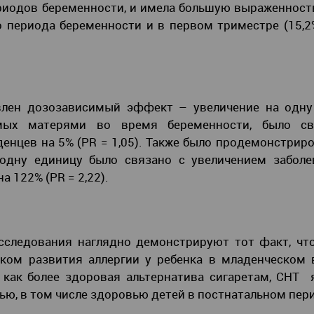
риодов беременности, и имела большую выраженность
о периода беременности и в первом триместре (15,2
явлен дозозависимый эффект – увеличение на одну
емых матерями во время беременности, было с
енцев на 5% (PR = 1,05). Также было продемонстриро
 одну единицу было связано с увеличением заболе
 122% (PR = 2,22).
сследования наглядно демонстрируют тот факт, чт
ком развития аллергии у ребенка в младенческом 
 как более здоровая альтернатива сигаретам, СНТ
ью, в том числе здоровью детей в постнатальном пер