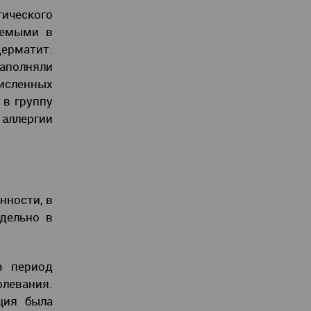
гического
аемыми в
дерматит.
аполняли
исленных
 в группу
 аллергии
нности, в
дельно в
в период
левания.
ция была