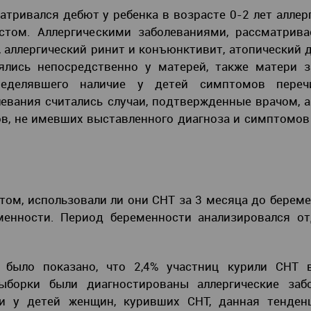
атривался дебют у ребенка в возрасте 0-2 лет аллер
истом. Аллергическими заболеваниями, рассматрив
, аллергический ринит и конъюнктивит, атопический 
ялись непосредственно у матерей, также матери з
ределявшего наличие у детей симптомов переч
евания считались случаи, подтвержденные врачом, а
ов, не имевших выставленного диагноза и симптомов
том, использовали ли они СНТ за 3 месяца до береме
менности. Период беременности анализировался от
, было показано, что 2,4% участниц курили СНТ 
борки были диагностированы аллергические забо
ли у детей женщин, куривших СНТ, данная тенден