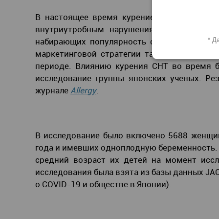
В настоящее время курение в период бере
внутриутробным нарушениям, так и к раз
набирающих популярность систем нагреван
* Д
маркетинговой стратегии табачных компани
периоде. Влиянию курения СНТ во время б
исследование группы японских ученых. Ре
журнале
Allergy
.
В исследование было включено 5688 женщин
года и имевших одноплодную беременность. С
средний возраст их детей на момент иссле
исследования была взята из базы данных JACS
о COVID-19 и обществе в Японии).