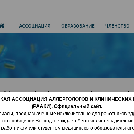
АССОЦИАЦИЯ
ОБРАЗОВАНИЕ
ЧЛЕНСТВО
l heated tobacco product use du
КАЯ АССОЦИАЦИЯ АЛЛЕРГОЛОГОВ И КЛИНИЧЕСКИХ
fspring. Masayoshi Zaitsu, Kenta
(РААКИ). Официальный сайт.
Allergy. 2022
риалы, предназначенные исключительно для работников зд
 это сообщение Вы подтверждаете*, что являетесь диплом
работником или студентом медицинского образовательног