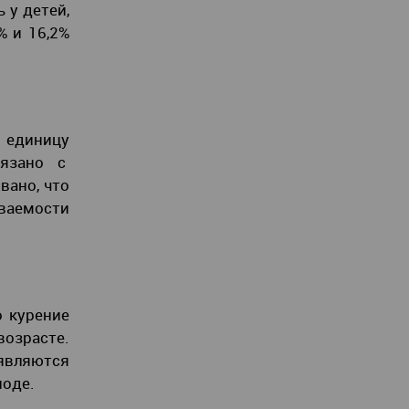
 у детей,
% и 16,2%
 единицу
вязано с
вано, что
ваемости
о курение
возрасте.
 являются
иоде.