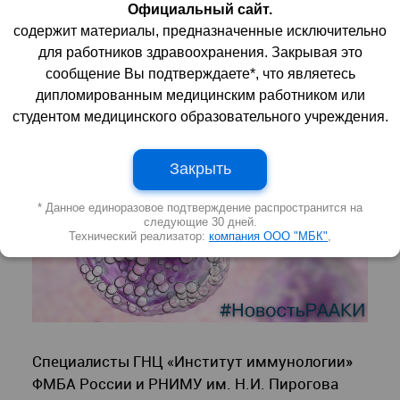
противоопухолевой
Официальный сайт.
терапии
содержит материалы, предназначенные исключительно
для работников здравоохранения. Закрывая это
сообщение Вы подтверждаете*, что являетесь
22 февраля 2023 | 12:00:00
1920
0
дипломированным медицинским работником или
студентом медицинского образовательного учреждения.
Закрыть
* Данное единоразовое подтверждение распространится на
следующие 30 дней.
Технический реализатор:
компания ООО "МБК"
,
Специалисты ГНЦ «Институт иммунологии»
ФМБА России и РНИМУ им. Н.И. Пирогова