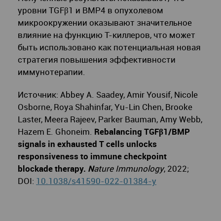
уровни TGFβ1 и BMP4 в опухолевом
микроокружении оказывают значительное
влияние на функцию Т-киллеров, что может
быть использовано как потенциальная новая
стратегия повышения эффективности
иммунотерапии.
Источник:
Abbey A. Saadey, Amir Yousif, Nicole
Osborne, Roya Shahinfar, Yu-Lin Chen, Brooke
Laster, Meera Rajeev, Parker Bauman, Amy Webb,
Hazem E. Ghoneim.
Rebalancing TGFβ
1/BMP
signals in exhausted T cells unlocks
responsiveness to immune checkpoint
blockade therapy
.
N
ature Immunology
, 2022;
DOI:
10.1038/s41590-022-01384-y