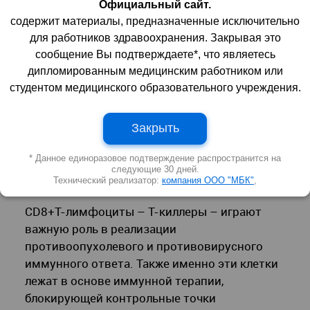
02 февраля 2023 | 12:59:46
1796
0
Официальный сайт.
содержит материалы, предназначенные исключительно
для работников здравоохранения. Закрывая это
сообщение Вы подтверждаете*, что являетесь
дипломированным медицинским работником или
студентом медицинского образовательного учреждения.
Закрыть
* Данное единоразовое подтверждение распространится на
следующие 30 дней.
Технический реализатор:
компания ООО "МБК"
,
CD8+Т-лимфоциты – Т-киллеры – играют
важную роль в реализации
противоопухолевого и противовирусного
иммунного ответа. Также именно эти клетки
лежат в основе иммунной терапии,
блокирующей контрольные точки