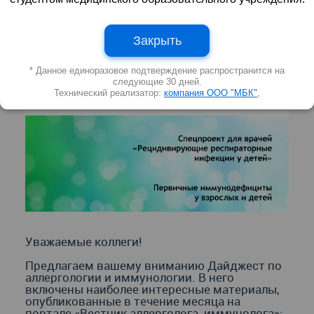
Закрыть
* Данное единоразовое подтверждение распространится на
следующие 30 дней.
Технический реализатор:
компания ООО "МБК"
,
Уважаемые коллеги!
Предлагаем вашему вниманию Дайджест по
аллергологии и иммунологии. В него
включены наиболее интересные материалы,
опубликованные в течение месяца на
портале «Вестник аллерголога-иммунолога»: