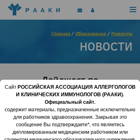
Политика конфиденциальности
Клинические рекомендации
Позиционные документы
EAACI/РААКИ (статьи)
Главная
/
Образование
/
Новости
Диджитал представитель РААКИ
НОВОСТИ
Цифровой канал
Дайджест по
аллергологии и
Сайт
РОССИЙСКАЯ АССОЦИАЦИЯ АЛЛЕРГОЛОГОВ
И КЛИНИЧЕСКИХ ИММУНОЛОГОВ (РААКИ).
иммунологии, ноябрь
Официальный сайт.
2022г.
содержит материалы, предназначенные исключительно
для работников здравоохранения. Закрывая это
сообщение Вы подтверждаете*, что являетесь
30 ноября 2022 | 15:35:47
2072
0
дипломированным медицинским работником или
студентом медицинского образовательного учреждения.