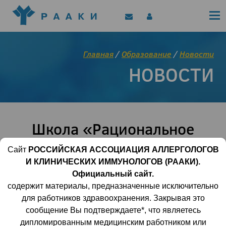
Политика конфиденциальности
Клинические рекомендации
Позиционные документы
EAACI/РААКИ (статьи)
Главная
/
Образование
/
Новости
Диджитал представитель РААКИ
НОВОСТИ
Цифровой канал
Школа «Рациональное
использование
Сайт
РОССИЙСКАЯ АССОЦИАЦИЯ АЛЛЕРГОЛОГОВ
лекарственных
И КЛИНИЧЕСКИХ ИММУНОЛОГОВ (РААКИ).
препаратов в
Официальный сайт.
содержит материалы, предназначенные исключительно
аллергологии: в фокусе
для работников здравоохранения. Закрывая это
антигистаминные
сообщение Вы подтверждаете*, что являетесь
дипломированным медицинским работником или