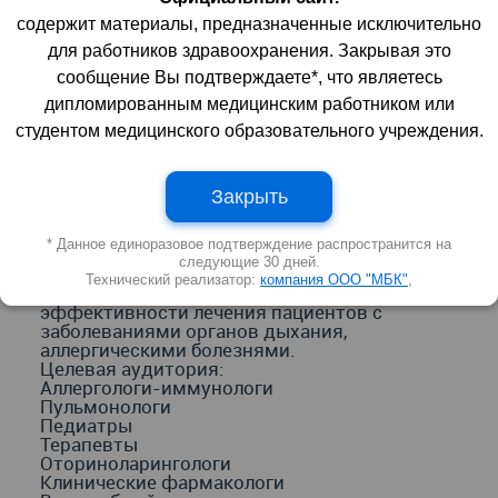
содержит материалы, предназначенные исключительно
для работников здравоохранения. Закрывая это
сообщение Вы подтверждаете*, что являетесь
дипломированным медицинским работником или
студентом медицинского образовательного учреждения.
25 мая 2022 г.
Закрыть
Трансляция пройдет онлайн на
образовательном медицинском портале
Medtouch.org
* Данное единоразовое подтверждение распространится на
следующие 30 дней.
ОСНОВНАЯ ЦЕЛЬ
Технический реализатор:
компания ООО "МБК"
,
Повышение качества диагностики и
эффективности лечения пациентов с
заболеваниями органов дыхания,
аллергическими болезнями.
Целевая аудитория:
Аллергологи-иммунологи
Пульмонологи
Педиатры
Терапевты
Оториноларингологи
Клинические фармакологи