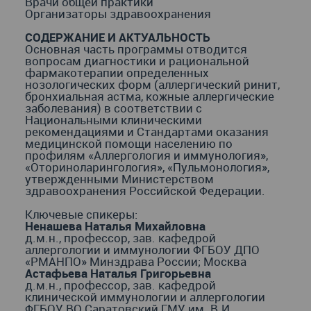
Врачи общей практики
Организаторы здравоохранения
СОДЕРЖАНИЕ И АКТУАЛЬНОСТЬ
Основная часть программы отводится
вопросам диагностики и рациональной
фармакотерапии определенных
нозологических форм (аллергический ринит,
бронхиальная астма, кожные аллергические
заболевания) в соответствии с
Национальными клиническими
рекомендациями и Стандартами оказания
медицинской помощи населению по
профилям «Аллергология и иммунология»,
«Оториноларингология», «Пульмонология»,
утвержденными Министерством
здравоохранения Российской Федерации.
Ключевые спикеры:
Ненашева Наталья Михайловна
д.м.н., профессор, зав. кафедрой
аллергологии и иммунологии ФГБОУ ДПО
«РМАНПО» Минздрава России; Москва
Астафьева Наталья Григорьевна
д.м.н., профессор, зав. кафедрой
клинической иммунологии и аллергологии
ФГБОУ ВО Саратовский ГМУ им. В.И.