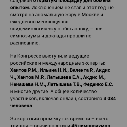
создавая
открытую площадку для обмена
опытом.
Исключением не стал и этот год: не
смотря на аномальную жару в Москве и
ежедневно меняющуюся
эпидемиологическую обстановку, – все
симпозиумы и доклады прошли по
расписанию.
На Конгрессе выступили ведущие
российские и международные эксперты:
Хаитов Р.М., Ильина Н.И., Валента Р., Акдис
Ч., Хаитов М.Р., Латышева Е.А., Акдис М.,
Ненашева Н.М., Латышева Т.В., Феденко Е.С.
и многие другие. А общее количество
участников, включая онлайн, составило
3 084
человека
.
За короткий промежуток времени – всего
три дня – врачи посетили
45 симпозиумов
,