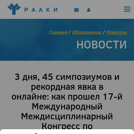
Политика конфиденциальности
Клинические рекомендации
Позиционные документы
EAACI/РААКИ (статьи)
Главная
/
Образование
/
Новости
Диджитал представитель РААКИ
НОВОСТИ
Цифровой канал
3 дня, 45 симпозиумов и
рекордная явка в
онлайне: как прошел 17-й
Международный
Междисциплинарный
Конгресс по