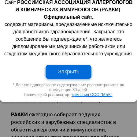
Аллергологии и
Сайт
РОССИЙСКАЯ АССОЦИАЦИЯ АЛЛЕРГОЛОГОВ
Иммунологии
И КЛИНИЧЕСКИХ ИММУНОЛОГОВ (РААКИ).
Официальный сайт.
содержит материалы, предназначенные исключительно
29 июня 2021 | 13:30:13
3882
0
для работников здравоохранения. Закрывая это
сообщение Вы подтверждаете*, что являетесь
С 23 по 25 июня в Москве на площадке
дипломированным медицинским работником или
студентом медицинского образовательного учреждения.
конгресс-зала Radisson Slavyanskaya
проходил
17-й Международный
Междисциплинарный Конгресс по
Закрыть
Аллергологии и Иммунологии
.
Организатором мероприятия является
* Данное единоразовое подтверждение распространится на
следующие 30 дней.
Российская Ассоциация Аллергологов и
Технический реализатор:
компания ООО "МБК"
,
Клинических Иммунологов (
РААКИ
).
РААКИ
ежегодно собирает ведущих
российских и зарубежных специалистов в
области аллергологии и иммунологии,