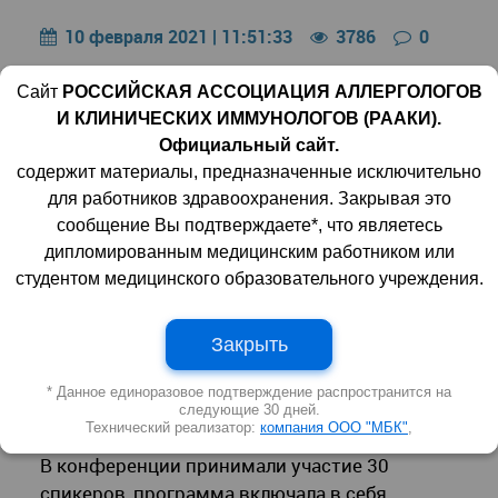
10 февраля 2021 | 11:51:33
3786
0
Сайт
РОССИЙСКАЯ АССОЦИАЦИЯ АЛЛЕРГОЛОГОВ
И КЛИНИЧЕСКИХ ИММУНОЛОГОВ (РААКИ).
Официальный сайт.
содержит материалы, предназначенные исключительно
для работников здравоохранения. Закрывая это
сообщение Вы подтверждаете*, что являетесь
дипломированным медицинским работником или
студентом медицинского образовательного учреждения.
Закрыть
6 февраля состоялась
III Научно-
практическая конференция «Аллергология и
* Данное единоразовое подтверждение распространится на
следующие 30 дней.
иммунология. От инноваций к практике».
Технический реализатор:
компания ООО "МБК"
,
В конференции принимали участие 30
спикеров, программа включала в себя