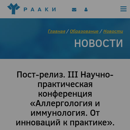
Политика конфиденциальности
Клинические рекомендации
Позиционные документы
EAACI/РААКИ (статьи)
Главная
/
Образование
/
Новости
Диджитал представитель РААКИ
НОВОСТИ
Цифровой канал
Пост-релиз. III Научно-
практическая
конференция
«Аллергология и
иммунология. От
инноваций к практике».