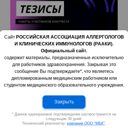
Сайт
РОССИЙСКАЯ АССОЦИАЦИЯ АЛЛЕРГОЛОГОВ
И КЛИНИЧЕСКИХ ИММУНОЛОГОВ (РААКИ).
1-2 декабря 2020 года состоялся Первый
Официальный сайт.
конгресс по молекулярной аллергологии
содержит материалы, предназначенные исключительно
(MAC-2020). В рамках конгресса был
для работников здравоохранения. Закрывая это
проведен конкурс постерных докладов.
сообщение Вы подтверждаете*, что являетесь
дипломированным медицинским работником или
Комиссией было принято решение о
студентом медицинского образовательного учреждения.
награждении трех участников конкурса.
Победителями стали следующие научные
Закрыть
работы:
* Данное единоразовое подтверждение распространится на
«Профили сенсибилизации детей,
следующие 30 дней.
проживающих в городе Магнитогорске и
Технический реализатор:
компания ООО "МБК"
,