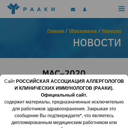
Политика конфиденциальности
Клинические рекомендации
Позиционные документы
EAACI/РААКИ (статьи)
Главная
/
Образование
/
Новости
Диджитал представитель РААКИ
НОВОСТИ
Цифровой канал
МАС–2020
Сайт
РОССИЙСКАЯ АССОЦИАЦИЯ АЛЛЕРГОЛОГОВ
И КЛИНИЧЕСКИХ ИММУНОЛОГОВ (РААКИ).
27 января 2020 | 12:14:16
3669
0
Официальный сайт.
содержит материалы, предназначенные исключительно
Дорогие Друзья, Коллеги, приглашаем Вас
для работников здравоохранения. Закрывая это
принять участие в Первом конгрессе по
сообщение Вы подтверждаете*, что являетесь
молекулярной
дипломированным медицинским работником или
аллергологии (МАС–2020), который