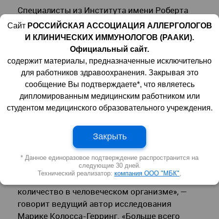
Специалисты из Института имени Роберта
Коха и Немецкого агентства по вопросам
Сайт
РОССИЙСКАЯ АССОЦИАЦИЯ АЛЛЕРГОЛОГОВ
окружающей среды провели масштабное
И КЛИНИЧЕСКИХ ИММУНОЛОГОВ (РААКИ).
исследование с целью выяснения уровня
Официальный сайт.
микропластика в организме детей Германии.
содержит материалы, предназначенные исключительно
Результаты работы
показали
тревожную
для работников здравоохранения. Закрывая это
тенденцию.
сообщение Вы подтверждаете*, что являетесь
дипломированным медицинским работником или
Ученые с 2014 по 2017 годы провели
студентом медицинского образовательного учреждения.
лабораторные исследования крови и мочи
2500 детей в возрасте от 3 до 17 лет.
Закрыть
Микропластик был обнаружен в 97 %
образцов. «Наше исследование четко
* Данное единоразовое подтверждение распространится на
следующие 30 дней.
показывает, что с увеличением
Технический реализатор:
компания ООО "МБК"
,
производства пластика растет и его
количество в человеческом организме», —
говорит ведущий автор исследования
Марике Колосса-Герринг. «Больше всего