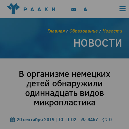
Политика конфиденциальности
Клинические рекомендации
Позиционные документы
EAACI/РААКИ (статьи)
Главная
/
Образование
/
Новости
Диджитал представитель РААКИ
НОВОСТИ
Цифровой канал
В организме немецких
детей обнаружили
одиннадцать видов
микропластика
20 сентября 2019 | 10:11:02
3467
0