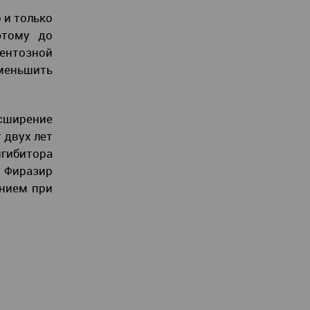
 и только
этому до
ентозной
меньшить
сширение
 двух лет
гибитора
я Фиразир
ением при