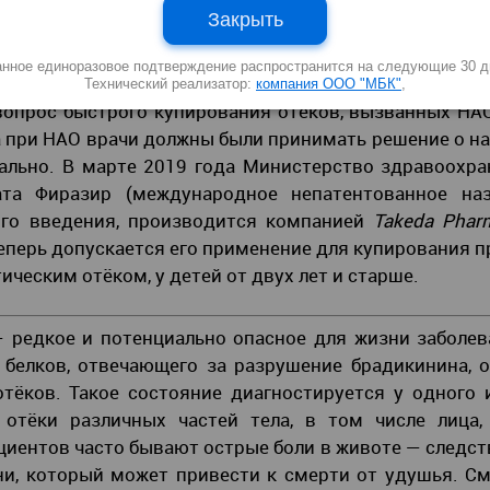
шёл 15-й международный междисциплинарный кон
Закрыть
лее актуальных тем конгресса — диагностика и лече
ческий отёк (НАО)». Диагностика этого заболевани
анное единоразовое подтверждение распространится на следующие 30 д
ач сегодня знает об этом редком заболевании. Кроме
Технический реализатор:
компания ООО "МБК"
,
вопрос быстрого купирования отёков, вызванных НАО
за при НАО врачи должны были принимать решение о н
ально. В марте 2019 года Министерство здравоохр
ата Фиразир (международное непатентованное на
ного введения, производится компанией
Takeda Pharm
 допускается его применение для купирования пр
еским отёком, у детей от двух лет и старше.
 редкое и потенциально опасное для жизни заболев
 белков, отвечающего за разрушение брадикинина, 
тёков. Такое состояние диагностируется у одного
тёки различных частей тела, в том числе лица, р
ациентов часто бывают острые боли в животе — следст
ани, который может привести к смерти от удушья. С