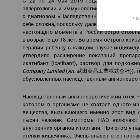
С 22 по 24 мая 2019 года в Москве про
аллергологии и иммунологии. Одна из наибо
с диагнозом «Наследственный ангионевроти
* Д
себе сложна, поскольку далеко не каждый вр
настоящего момента в России остро стоял 
в возрасте до 18 лет. Во время острого кри
терапии ребёнку в каждом случае индивиду
утвердило расширение показаний препар
икатибант (icatibant), раствор для подкож
Company Limited
(
яп.
武田薬品工業株式会社)), теперь
обусловленных наследственным ангионевротич
Наследственный ангионевротический отёк —
котором в организме не хватает одного из
вещества, вызывающего именно этот вид о
тысяч человек. Симптомы НАО включают о
внутренних органов и гортани. При этом у п
стенки кишечника. Очень опасен отёк горт