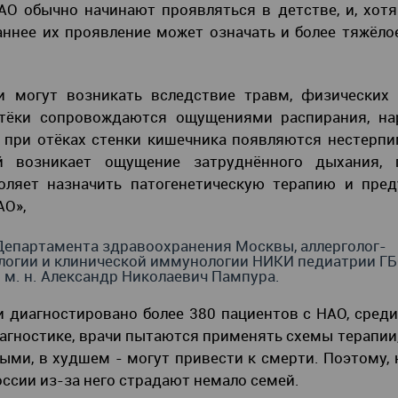
О обычно начинают проявляться в детстве, и, хот
аннее их проявление может означать и более тяжёло
 могут возникать вследствие травм, физических н
Отёки сопровождаются ощущениями распирания, на
, при отёках стенки кишечника появляются нестерп
 возникает ощущение затруднённого дыхания, г
оляет назначить патогенетическую терапию и пред
АО»,
Департамента здравоохранения Москвы, аллерголог-
логии и клинической иммунологии НИКИ педиатрии Г
 м. н. Александр Николаевич Пампура.
и диагностировано более 380 пациентов с НАО, сред
иагностике, врачи пытаются применять схемы терапии
ми, в худшем - могут привести к смерти. Поэтому,
России из-за него страдают немало семей.