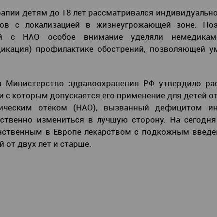
рапии детям до 18 лет рассматривался индивидуально
ков с локализацией в жизнеугрожающей зоне. По
й с НАО особое внимание уделяли немедикам
дикация) профилактике обострений, позволяющей у
да Министерство здравоохранения РФ утвердило ра
и с которым допускается его применение для детей от
ическим отёком (НАО), вызванный дефицитом ин
ественно измениться в лучшую сторону. На сегодн
инственным в Европе лекарством с подкожным введ
 от двух лет и старше.