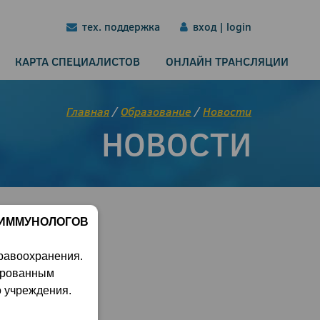
тех. поддержка
вход | login
КАРТА СПЕЦИАЛИСТОВ
ОНЛАЙН ТРАНСЛЯЦИИ
Главная
/
Образование
/
Новости
НОВОСТИ
 ИММУНОЛОГОВ
равоохранения.
ированным
о учреждения.