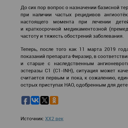
До сих пор вопрос о назначении базисной те
при наличии частых рецидивов ангиоотё
настоящего момента при лечении дете
и краткосрочной медикаментозной (преме
частоту и тяжесть обострений заболевания.
Теперь, после того как 11 марта 2019 го
показаний препарата Фиразир, в соответстви
и старше с наследственным ангионеврот
эстеразы C1 (C1-INH), ситуация может кач
считается первым и пока, к сожалению, ед
острых приступах НАО, одобренным для детей
Источник:
XX2 век