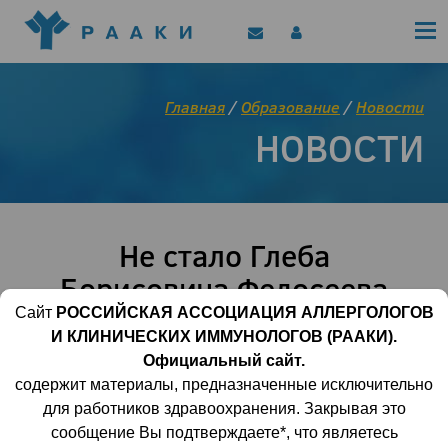
Политика конфиденциальности
Клинические рекомендации
Позиционные документы
EAACI/РААКИ (статьи)
Главная
/
Образование
/
Новости
Диджитал представитель РААКИ
НОВОСТИ
Цифровой канал
Не стало Глеба
Борисовича Федосеева
Сайт
РОССИЙСКАЯ АССОЦИАЦИЯ АЛЛЕРГОЛОГОВ
И КЛИНИЧЕСКИХ ИММУНОЛОГОВ (РААКИ).
15 мая 2019 | 13:16:27
3900
0
Официальный сайт.
содержит материалы, предназначенные исключительно
для работников здравоохранения. Закрывая это
сообщение Вы подтверждаете*, что являетесь