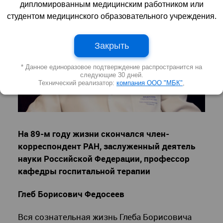
дипломированным медицинским работником или
студентом медицинского образовательного учреждения.
Закрыть
* Данное единоразовое подтверждение распространится на
следующие 30 дней.
Технический реализатор:
компания ООО "МБК"
,
На 89-м году жизни скончался член-
корреспондент РАН, заслуженный деятель
науки Российской Федерации, профессор
кафедры госпитальной терапии
Глеб Борисович Федосеев
Вся сознательная жизнь Глеба Борисовича