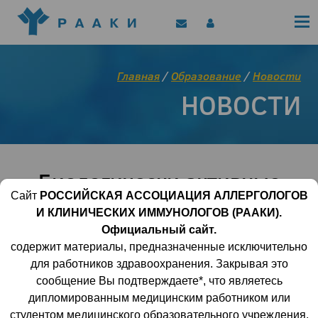
Политика конфиденциальности
Клинические рекомендации
Позиционные документы
EAACI/РААКИ (статьи)
Главная
/
Образование
/
Новости
Диджитал представитель РААКИ
НОВОСТИ
Цифровой канал
Биологически активные
Сайт
РОССИЙСКАЯ АССОЦИАЦИЯ АЛЛЕРГОЛОГОВ
добавки в спорте
И КЛИНИЧЕСКИХ ИММУНОЛОГОВ (РААКИ).
Официальный сайт.
содержит материалы, предназначенные исключительно
07 мая 2019 | 13:18:31
3598
0
для работников здравоохранения. Закрывая это
сообщение Вы подтверждаете*, что являетесь
Руководство для врачей по спортивной
дипломированным медицинским работником или
медицине/колл. авт., 2018 - 36 с.
студентом медицинского образовательного учреждения.