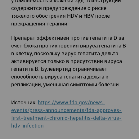
утомляемость и кожный зуд. В инструкции
содержится предупреждение о риске
тяжелого обострения HDV и HBV после
прекращения терапии.
Препарат эффективен против гепатита D за
счет блока проникновения вируса гепатита В
в клетку, поскольку вирус гепатита дельта
активируется только в присутствии вируса
гепатита B. Булевиртид ограничивает
способность вируса гепатита дельта к
репликации, уменьшая симптомы болезни.
Источник:
https://www.fda.gov/news-
events/press-announcements/fda-approves-
first-treatment-chronic-hepatitis-delta-virus-
hdv-infection