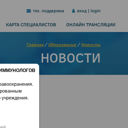
тех. поддержка
вход | login
КАРТА СПЕЦИАЛИСТОВ
ОНЛАЙН ТРАНСЛЯЦИИ
Главная
/
Образование
/
Новости
НОВОСТИ
 ИММУНОЛОГОВ
равоохранения.
ированным
о учреждения.
ней.