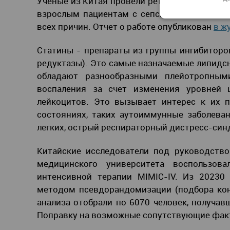
Ученые из Китая провели ретроспективное к
взрослым пациентам с сепсисом в отделен
всех причин. Отчет о работе опубликован
в ж
Статины - препараты из группы ингибиторо
редуктазы). Это самые назначаемые липидс
обладают разнообразными плейотропным
воспаления за счет изменения уровней ц
лейкоцитов. Это вызывает интерес к их 
состояниях, таких аутоиммунные заболеван
легких, острый респираторный дистресс-син
Китайские исследователи под руководств
медицинского университета воспользов
интенсивной терапии MIMIC-IV. Из 20230
методом псевдорандомизации (подбора кон
анализа отобрали по 6070 человек, получа
Поправку на возможные сопутствующие фак