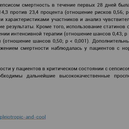
епсисом смертность в течение первых 28 дней был
4,3 против 23,4 процента (отношение рисков 0,56; p 
 характеристиками участников и анализ чувствите
е результаты. Кроме того, использование статинов 
ии интенсивной терапии (отношение шансов 0,43; p <
 (отношение шансов 0,50; p < 0,001). Дополнительн
нижением смертности наблюдалась у пациентов с н
.
сти у пациентов в критическом состоянии с сепсисо
бходимы дальнейшие высококачественные просп
pleiotropic-and-cool