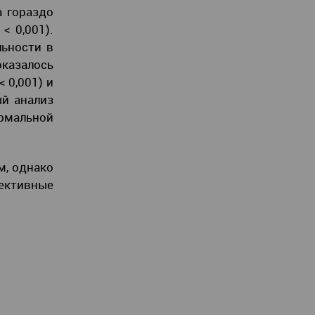
а гораздо
< 0,001).
льности в
оказалось
 0,001) и
ый анализ
ормальной
м, однако
ективные