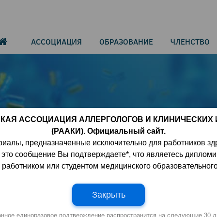
АССОЦИАЦИЯ
ОБРАЗОВАНИЕ
ЧЛЕНСТВО
КАЯ АССОЦИАЦИЯ АЛЛЕРГОЛОГОВ И КЛИНИЧЕСКИХ
(РААКИ). Официальный сайт.
риалы, предназначенные исключительно для работников зд
циентов с сепсисом связано с
 это сообщение Вы подтверждаете*, что являетесь диплом
показателей
работником или студентом медицинского образовательног
Закрыть
анное единоразовое подтверждение распространится на следующие 30 д