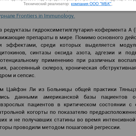
огортное исследование и обнаружили, что назначение
Технический реализатор:
компания ООО "МБК"
,
ии интенсивной терапии существенно снижает смер
урнале Frontiers in Immunology.
в редуктазы гидроксиметилглутарил-кофермента А 
нижающие препараты в мире. Помимо основного дей
и эффектами, среди которых выделяется модул
итокинов, синтазы оксида азота, адгезии и под
потенциальному применению при различных воспал
ия, рассеянный склероз, хроническая обструктивна
дром и сепсис.
ом Цайфэн Ли из Больницы общей практики Тяньцз
ались данными американской базы пациентов о
 взрослых пациентов в критическом состоянии с 
трольной когорты по показателю предрасположенно
вших и не получавших статины во время интенсивной
торы проводили методом пошаговой регрессии.