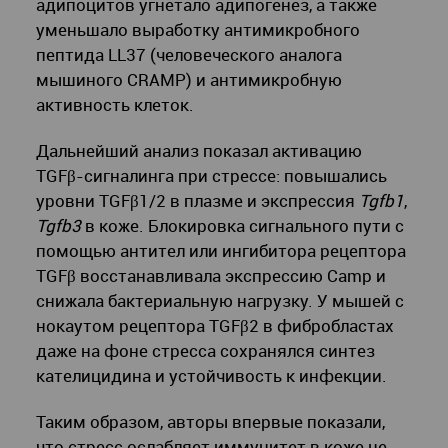
адипоцитов угнетало адипогенез, а также
уменьшало выработку антимикробного
пептида LL37 (человеческого аналога
мышиного CRAMP) и антимикробную
активность клеток.
Дальнейший анализ показал активацию
TGFβ-сигналинга при стрессе: повышались
уровни TGFβ1/2 в плазме и экспрессия
Tgfb1
,
Tgfb3
в коже. Блокировка сигнального пути с
помощью антител или ингибитора рецептора
TGFβ восстанавливала экспрессию Camp и
снижала бактериальную нагрузку. У мышей с
нокаутом рецептора TGFβ2 в фибробластах
даже на фоне стресса сохранялся синтез
кателицидина и устойчивость к инфекции.
Таким образом, авторы впервые показали,
что стресс ослабляет иммунитет в коже не