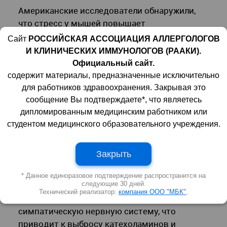
Американские исследователи обнаружили,
что стресс у мышей повышает
восприимчивость к кожным инфекциям,
Сайт
РОССИЙСКАЯ АССОЦИАЦИЯ АЛЛЕРГОЛОГОВ
вызванным
Staphylococcus aureus
. Он
И КЛИНИЧЕСКИХ ИММУНОЛОГОВ (РААКИ).
подавляет антимикробную активность
Официальный сайт.
дермальных фибробластов, нарушает
содержит материалы, предназначенные исключительно
адипогенез и снижает выработку
для работников здравоохранения. Закрывая это
кателицидина — антимикробного пептида.
сообщение Вы подтверждаете*, что являетесь
Этот эффект связан с активацией
дипломированным медицинским работником или
сигнального пути TGFβ под действием
студентом медицинского образовательного учреждения.
адреналина. Блокировка этого пути или
удаление соответствующих рецепторов
Закрыть
повышало устойчивость к инфекции.
* Данное единоразовое подтверждение распространится на
следующие 30 дней.
Стресс активирует гипоталамо-
Технический реализатор:
компания ООО "МБК"
,
гипофизарно-надпочечниковую ось и
симпатическую нервную систему, что
приводит к выбросу катехоламинов и