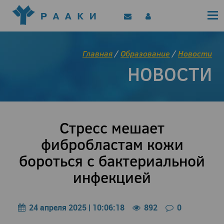
Политика конфиденциальности
Клинические рекомендации
Позиционные документы
EAACI/РААКИ (статьи)
Главная
/
Образование
/
Новости
Диджитал представитель РААКИ
НОВОСТИ
Цифровой канал
Стресс мешает
фибробластам кожи
бороться с бактериальной
инфекцией
24 апреля 2025 | 10:06:18
892
0