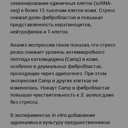
секвенирование единичных клеток (scRNA-
seq) к более 15 тысячам клеток кожи. Стресс
снижал долю фибробластов и повышал
представленность кератиноцитов,
нейтрофилов и T-клеток.
Анализ экспрессии генов показал, что стресс
резко снижает уровень антимикробного
пептида кателицидина (Camp) в коже,
особенно в дермальных фибробластах,
проходящих через адипогенез. При этом
экспрессия Camp в других клетках не
изменялась. Нокаут Camp в фибробластах
повышал чувствительность к
S. aureus
даже
без стресса.
В экспериментах
in vitro
добавление
адреналина в культуру предшественников