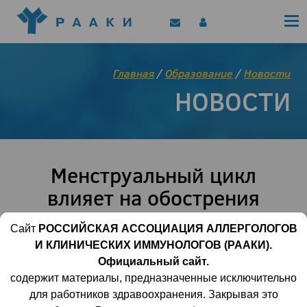
Политика конфиденциальности
Клинические рекомендации
Позиционные документы
EAACI/РААКИ (статьи)
Главная
/
Образование
/
Новости
Диджитал представитель РААКИ
НОВОСТИ
Цифровой канал
Менструальный цикл
влияет на обострения
атопического дерматита
Сайт
РОССИЙСКАЯ АССОЦИАЦИЯ АЛЛЕРГОЛОГОВ
И КЛИНИЧЕСКИХ ИММУНОЛОГОВ (РААКИ).
23 апреля 2025 | 10:26:09
958
0
Официальный сайт.
содержит материалы, предназначенные исключительно
для работников здравоохранения. Закрывая это
Систематический обзор, опубликованный