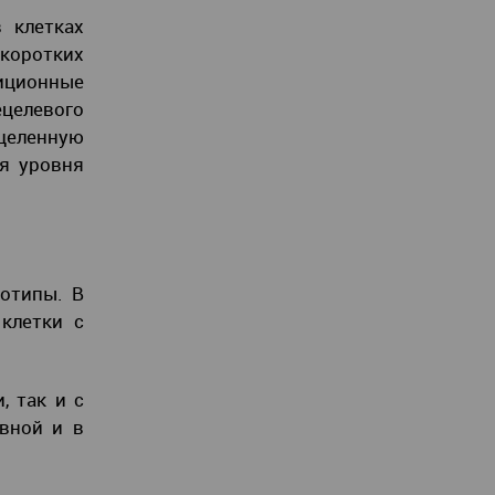
 клетках
коротких
иционные
целевого
целенную
ся уровня
отипы. В
клетки с
 так и с
вной и в