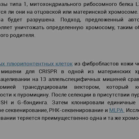
зы типа 1, митохондриального рибосомного белка 
ятся ли они на отцовской или материнской хромосоме
ма будет разрушена. Подход, предложенный авт
ляет уничтожать определенную хромосому, таким о
ого родителя.
ых плюрипонтентных клеток
из фибробластов кожи ч
 мишени для CRISPR в одной из материнских х
ацеливании на 13 аллельспецифичных мишеней срав
омией трансдуцировали вектором, который к
ости к пуромицину. После селекции в присутствии п
ISH и G-бэндинга. Затем клонировали единичные 
ое секвенирование, РНК-секвенирование и
MLPA.
Иссл
ивании теряется преимущественно одна и та же хромо