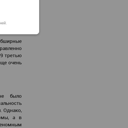
 1 на 700
ний. Его
ней.
обширные
правленно
s9 третью
еще очень
не было
альность
. Однако,
омы, а в
геномным