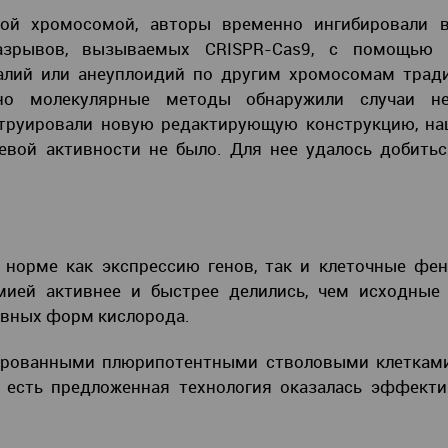
ой хромосомой, авторы временно ингибировали в
азрывов, вызываемых CRISPR-Cas9, с помощью 
лий или анеуплоидий по другим хромосомам трад
но молекулярные методы обнаружили случаи не
струировали новую редактирующую конструкцию, на
евой активности не было. Для нее удалось добить
норме как экспрессию генов, так и клеточные фен
мией активнее и быстрее делились, чем исходные 
тивных форм кислорода.
ированными плюрипотентными стволовыми клетками,
есть предложенная технология оказалась эффекти