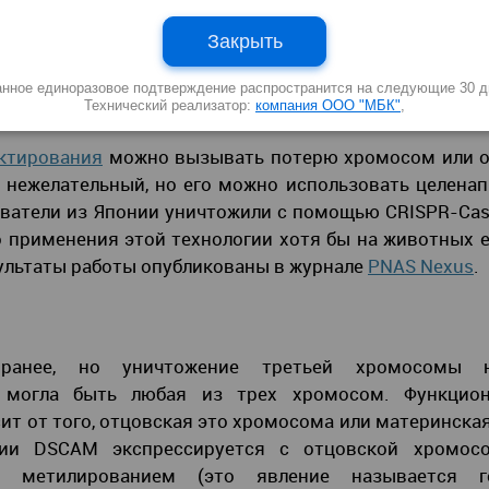
 паре хромосом, встречается с частотой примерно
енная генетическая причина когнитивных наруше
Закрыть
их стадиях развития, однако лечения не существует.
анное единоразовое подтверждение распространится на следующие 30 д
Технический реализатор:
компания ООО "МБК"
,
ктирования
можно вызывать потерю хромосом или 
 нежелательный, но его можно использовать целена
ватели из Японии уничтожили с помощью CRISPR-Ca
о применения этой технологии хотя бы на животных 
езультаты работы опубликованы в журнале
PNAS Nexus
.
ранее, но уничтожение третьей хромосомы 
 могла быть любая из трех хромосом. Функцион
ит от того, отцовская это хромосома или материнская
зии DSCAM экспрессируется с отцовской хромос
а метилированием (это явление называется 