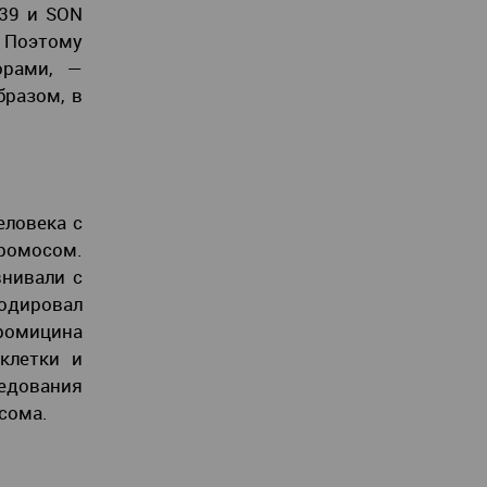
L39 и SON
. Поэтому
орами, —
бразом, в
еловека с
ромосом.
нивали с
одировал
уромицина
клетки и
едования
сома.