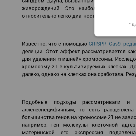
Синдром Дауна, вызванный трисомией по 21
живорождений. Это наиболее распростран
относительно легко диагностировать на ранн
* Д
Известно, что с помощью
CRISPR-Cas9-реда
делеции. Этот эффект рассматривается как
для удаления «лишней» хромосомы. Исследо
хромосому 21 в культивируемых клетках. Д
далеко, однако на клетках она сработала. Р
Подобные подходы рассматривали и 
аллелеспецифичным, то есть расщеплена
большинства генов на хромосоме 21 не завис
например, ген молекулы клеточной адге
материнской его экспрессия подавлен