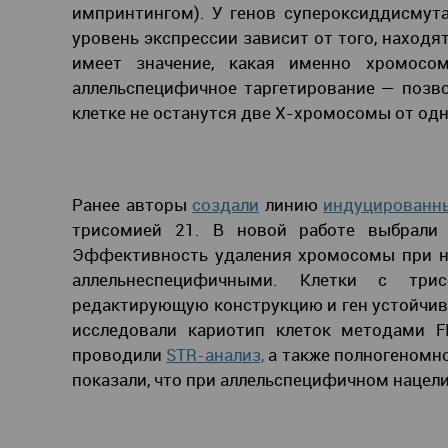
импринтингом). У генов супероксиддисмута
уровень экспрессии зависит от того, наход
имеет значение, какая именно хромосо
аллельспецифичное таргетирование — позво
клетке не останутся две Х-хромосомы от одн
Ранее авторы
создали
линию
индуцированн
трисомией 21. В новой работе выбрали
Эффективность удаления хромосомы при н
аллельнеспецифичными. Клетки с трис
редактирующую конструкцию и ген устойчив
исследовали кариотип клеток методами F
проводили
STR-анализ,
а также полногеномн
показали, что при аллельспецифичном нацел