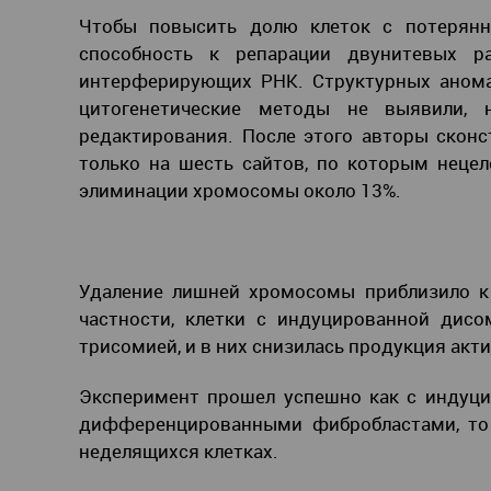
Чтобы повысить долю клеток с потерянн
способность к репарации двунитевых р
интерферирующих РНК. Структурных анома
цитогенетические методы не выявили, 
редактирования. После этого авторы скон
только на шесть сайтов, по которым нецел
элиминации хромосомы около 13%.
Удаление лишней хромосомы приблизило к 
частности, клетки с индуцированной дисо
трисомией, и в них снизилась продукция ак
Эксперимент прошел успешно как с индуц
дифференцированными фибробластами, то 
неделящихся клетках.