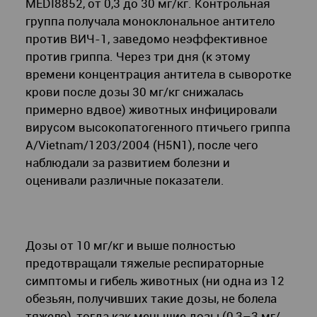
MEDI8852, от 0,3 до 30 мг/кг. Контрольная
группа получала моноклональное антитело
против ВИЧ-1, заведомо неэффективное
против гриппа. Через три дня (к этому
времени концентрация антитела в сыворотке
крови после дозы 30 мг/кг снижалась
примерно вдвое) животных инфицировали
вирусом высокопатогенного птичьего гриппа
A/Vietnam/1203/2004 (H5N1), после чего
наблюдали за развитием болезни и
оценивали различные показатели.
Дозы от 10 мг/кг и выше полностью
предотвращали тяжелые респираторные
симптомы и гибель животных (ни одна из 12
обезьян, получивших такие дозы, не болела
тяжело), тогда как меньшие дозы (0,3–3 мг/