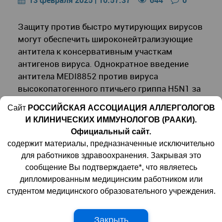
13 февраля 2025 | 10:57:37
644
0
Защиту против быстро мутирующих вирусов
могут обеспечить широконейтрализующие
антитела к консервативным участкам
антигенов вируса. Однократное введение
антитела MEDI8852 против вируса
высокопатогенного птичьего гриппа H5N1 за
три дня до инфекции полностью защитило
Сайт
РОССИЙСКАЯ АССОЦИАЦИЯ АЛЛЕРГОЛОГОВ
макак-крабоедов от тяжелого течения
И КЛИНИЧЕСКИХ ИММУНОЛОГОВ (РААКИ).
болезни. Авторы исследования также
Официальный сайт.
установили минимальные концентрации
содержит материалы, предназначенные исключительно
антитела, необходимые для защиты, и
для работников здравоохранения. Закрывая это
оценили продолжительность протективного
сообщение Вы подтверждаете*, что являетесь
действия (не менее восьми недель).
дипломированным медицинским работником или
студентом медицинского образовательного учреждения.
Закрыть
По состоянию на январь 2025 года только