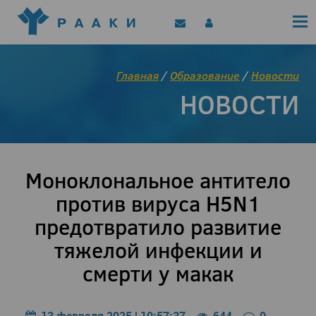
Политика конфиденциальности
Клинические рекомендации
Позиционные документы
EAACI/РААКИ (статьи)
Главная
/
Образование
/
Новости
Диджитал представитель РААКИ
НОВОСТИ
Цифровой канал
Моноклональное антитело
против вируса H5N1
предотвратило развитие
тяжелой инфекции и
смерти у макак