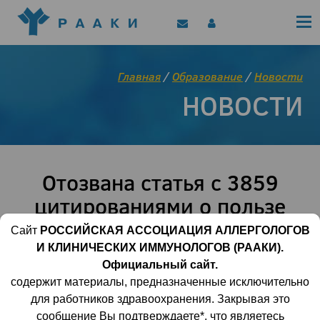
Политика конфиденциальности
Клинические рекомендации
Позиционные документы
EAACI/РААКИ (статьи)
Главная
/
Образование
/
Новости
Диджитал представитель РААКИ
НОВОСТИ
Цифровой канал
Отозвана статья с 3859
цитированиями о пользе
гидроксихлорохина при
Сайт
РОССИЙСКАЯ АССОЦИАЦИЯ АЛЛЕРГОЛОГОВ
новой коронавирусной
И КЛИНИЧЕСКИХ ИММУНОЛОГОВ (РААКИ).
Официальный сайт.
инфекции
содержит материалы, предназначенные исключительно
для работников здравоохранения. Закрывая это
сообщение Вы подтверждаете*, что являетесь