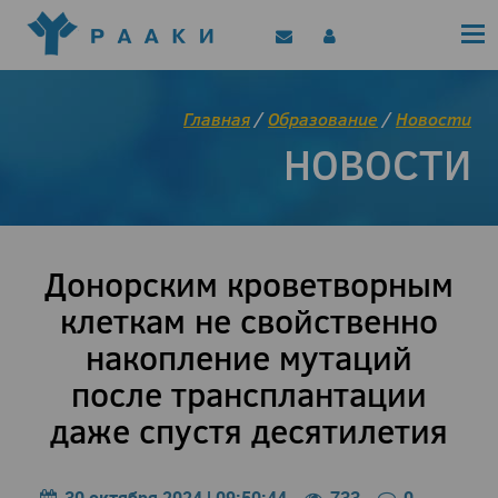
Политика конфиденциальности
Клинические рекомендации
Позиционные документы
EAACI/РААКИ (статьи)
Главная
/
Образование
/
Новости
Диджитал представитель РААКИ
НОВОСТИ
Цифровой канал
Донорским кроветворным
клеткам не свойственно
накопление мутаций
после трансплантации
даже спустя десятилетия