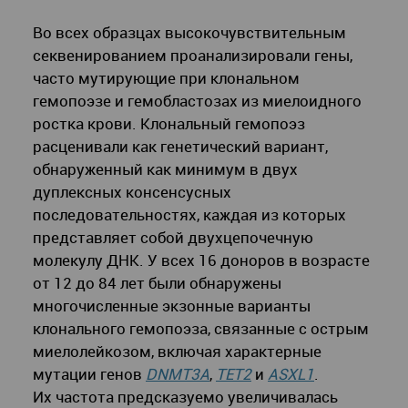
Во всех образцах высокочувствительным
секвенированием проанализировали гены,
часто мутирующие при клональном
гемопоэзе и гемобластозах из миелоидного
ростка крови. Клональный гемопоэз
расценивали как генетический вариант,
обнаруженный как минимум в двух
дуплексных консенсусных
последовательностях, каждая из которых
представляет собой двухцепочечную
молекулу ДНК. У всех 16 доноров в возрасте
от 12 до 84 лет были обнаружены
многочисленные экзонные варианты
клонального гемопоэза, связанные с острым
миелолейкозом, включая характерные
мутации генов
DNMT3A
,
TET2
и
ASXL1
.
Их частота предсказуемо увеличивалась