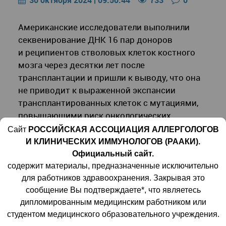
30 октября 2024 | 09:50:44
733
0
Американские исследователи выполнили
секвенирование ДНК 16 пар доноров
и реципиентов стволовых клеток костного
мозга через десятки лет после
трансплантации и пришли к выводу, что она
не приводит к выраженной экспансии
трансплантированных клеток с мутациями,
повышающими риск онкологических
заболеваний. Отчет
Сайт
РОССИЙСКАЯ АССОЦИАЦИЯ АЛЛЕРГОЛОГОВ
о работе
опубликован
в журнале
Science
И КЛИНИЧЕСКИХ ИММУНОЛОГОВ (РААКИ).
Translational Medicine
.
Официальный сайт.
содержит материалы, предназначенные исключительно
для работников здравоохранения. Закрывая это
сообщение Вы подтверждаете*, что являетесь
После трансплантации относительно
дипломированным медицинским работником или
небольшая фракция стволовых клеток
студентом медицинского образовательного учреждения.
донора должна полностью сформировать