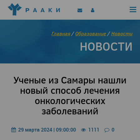
Политика конфиденциальности
Клинические рекомендации
Позиционные документы
EAACI/РААКИ (статьи)
Главная
/
Образование
/
Новости
Диджитал представитель РААКИ
НОВОСТИ
Цифровой канал
Ученые из Самары нашли
новый способ лечения
онкологических
заболеваний
29 марта 2024 | 09:00:00
1111
0