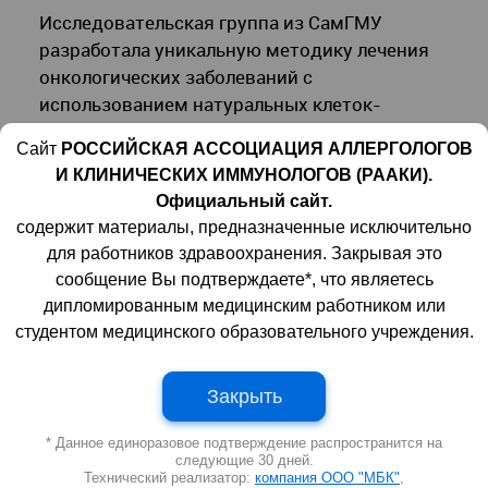
Исследовательская группа из СамГМУ
разработала уникальную методику лечения
онкологических заболеваний с
использованием натуральных клеток-
киллеров (NK-клеток) из пуповинной крови.
Сайт
РОССИЙСКАЯ АССОЦИАЦИЯ АЛЛЕРГОЛОГОВ
Новый подход показал 80% эффективность в
И КЛИНИЧЕСКИХ ИММУНОЛОГОВ (РААКИ).
лечении пациентов с множественной
Официальный сайт.
миеломой без побочных эффектов. Ученые
содержит материалы, предназначенные исключительно
надеются, что инновационное решение
для работников здравоохранения. Закрывая это
поможет сократить расходы на
сообщение Вы подтверждаете*, что являетесь
дорогостоящую иммунотерапию.
дипломированным медицинским работником или
студентом медицинского образовательного учреждения.
Разработка новой методики лечения
Закрыть
множественной миеломы (ММ) ведется на
* Данное единоразовое подтверждение распространится на
кафедре госпитальной терапии с курсами
следующие 30 дней.
поликлинической терапии и
Технический реализатор:
компания ООО "МБК"
,