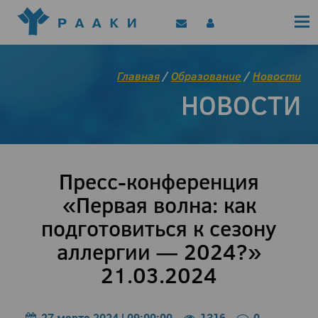
Политика конфиденциальности
Клинические рекомендации
Позиционные документы
EAACI/РААКИ (статьи)
Главная
/
Образование
/
Новости
Диджитал представитель РААКИ
НОВОСТИ
Цифровой канал
Пресс-конференция
«Первая волна: как
подготовиться к сезону
аллергии — 2024?»
21.03.2024