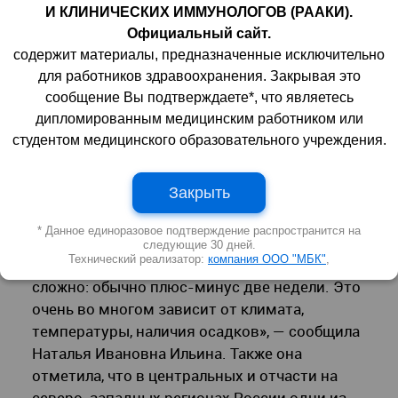
профилактической медицине Минздрава РФ
И КЛИНИЧЕСКИХ ИММУНОЛОГОВ (РААКИ).
академик
Лейла Сеймуровна Намазова-
Официальный сайт.
Баранова
.
содержит материалы, предназначенные исключительно
для работников здравоохранения. Закрывая это
сообщение Вы подтверждаете*, что являетесь
дипломированным медицинским работником или
«В средней полосе и на юге России в
студентом медицинского образовательного учреждения.
принципе уже начался сезон пыления. <…> Но
максимальная концентрация пыльцы и
Закрыть
наибольшие проблемы у наших пациентов
ожидаются примерно во второй половине
* Данное единоразовое подтверждение распространится на
апреля — начале мая. Точно сообщить сроки,
следующие 30 дней.
Технический реализатор:
компания ООО "МБК"
,
когда будет самый высокий пик пыления,
сложно: обычно плюс-минус две недели. Это
очень во многом зависит от климата,
температуры, наличия осадков», — сообщила
Наталья Ивановна Ильина. Также она
отметила, что в центральных и отчасти на
северо-западных регионах России одни из