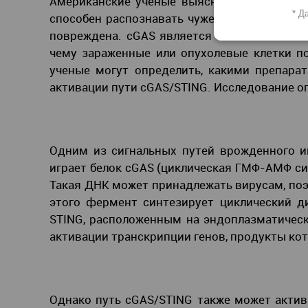
Американские ученые выяснили, что белок 
* Д
способен распознавать чужеродную ДНК в ц
повреждена. cGAS является важным звеном 
чему зараженные или опухолевые клетки по
ученые могут определить, какими препарат
активации пути cGAS/STING. Исследование о
Одним из сигнальных путей врожденного и
играет белок cGAS (циклическая ГМФ-АМФ си
Такая ДНК может принадлежать вирусам, по
этого фермент синтезирует циклический 
STING, расположенным на эндоплазматическ
активации транскрипции генов, продукты ко
Однако путь cGAS/STING также может актив