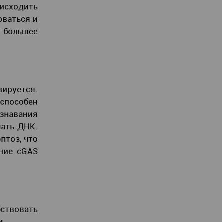
исходить
оваться и
т большее
вируется.
способен
знавания
нать ДНК.
птоз, что
яние cGAS
ствовать
и.