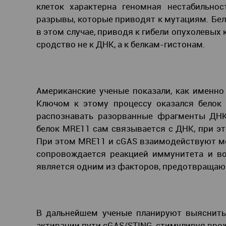
клеток характерна геномная нестабильно
разрывы, которые приводят к мутациям. Бел
в этом случае, приводя к гибели опухолевых 
сродство не к ДНК, а к белкам-гистонам.
Американские ученые показали, как именно
Ключом к этому процессу оказался белок 
распознавать разорванные фрагменты ДНК.
белок MRE11 сам связывается с ДНК, при э
При этом MRE11 и cGAS взаимодействуют меж
сопровождается реакцией иммунитета и во
является одним из факторов, предотвращаю
В дальнейшем ученые планируют выяснить,
активации пути cGAS/STING, стимулируя вр