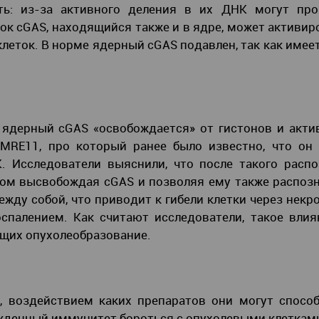
сть: из-за активного деления в их ДНК могут про
ок cGAS, находящийся также и в ядре, может активир
клеток. В норме ядерный cGAS подавлен, так как имее
 ядерный cGAS «освобождается» от гистонов и акти
MRE11, про который ранее было известно, что он 
 Исследователи выяснили, что после такого распо
том высвобождая cGAS и позволяя ему также распоз
ду собой, что приводит к гибели клетки через некро
спалением. Как считают исследователи, такое вли
щих опухолеобразование.
 воздействием каких препаратов они могут способ
ожденный иммунитет бороться с опухолевыми клеткам