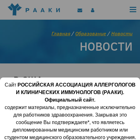
Политика конфиденциальности
Клинические рекомендации
Позиционные документы
EAACI/РААКИ (статьи)
Главная
/
Образование
/
Новости
Диджитал представитель РААКИ
НОВОСТИ
Цифровой канал
В США терапия на основе
Сайт
РОССИЙСКАЯ АССОЦИАЦИЯ АЛЛЕРГОЛОГОВ
CRISPR одобрена по
И КЛИНИЧЕСКИХ ИММУНОЛОГОВ (РААКИ).
второму показанию
Официальный сайт.
содержит материалы, предназначенные исключительно
для работников здравоохранения. Закрывая это
23 января 2024 | 00:00:00
1086
0
сообщение Вы подтверждаете*, что являетесь
дипломированным медицинским работником или
Управление по контролю качества пищевых
студентом медицинского образовательного учреждения.