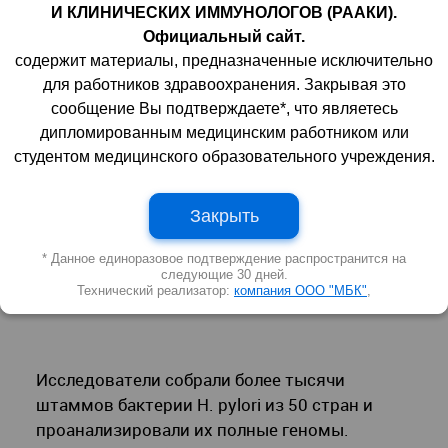
ученых из нескольких десятков стран мира, в
И КЛИНИЧЕСКИХ ИММУНОЛОГОВ (РААКИ).
состав которого вошел специалист из ФИЦ
Официальный сайт.
«Красноярский научный центр СО РАН»,
содержит материалы, предназначенные исключительно
для работников здравоохранения. Закрывая это
выяснил, что Helicobacter pylori имеет общую
сообщение Вы подтверждаете*, что являетесь
эволюционную историю с человеком. Это
дипломированным медицинским работником или
привело к образованию различных
студентом медицинского образовательного учреждения.
генетических субпопуляций H. pylori, которые
связаны с географическим происхождением
хозяина и различным уровнем риска
Закрыть
заболеваний желудка. Результаты
* Данное единоразовое подтверждение распространится на
исследования опубликованы в журнале
следующие 30 дней.
Nature Communications
.
Технический реализатор:
компания ООО "МБК"
,
Исследователи собрали более тысячи
штаммов бактерии H. pylori из 50 стран и
проанализировали их полные геномы.