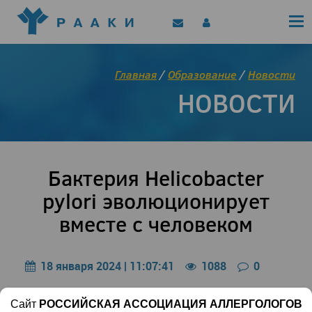
Политика конфиденциальности
Клинические рекомендации
Позиционные документы
EAACI/РААКИ (статьи)
Главная
/
Образование
/
Новости
Диджитал представитель РААКИ
НОВОСТИ
Цифровой канал
Бактерия Helicobacter
pylori эволюционирует
вместе с человеком
18 января 2024 | 11:07:41
1088
0
Международный коллектив из более чем 200
Сайт
РОССИЙСКАЯ АССОЦИАЦИЯ АЛЛЕРГОЛОГОВ