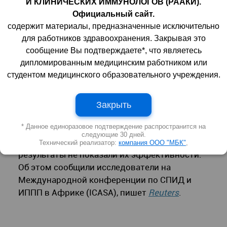
И КЛИНИЧЕСКИХ ИММУНОЛОГОВ (РААКИ).
продемонстрировать эффективность в ходе
Официальный сайт.
клинических исследований. Испытания
содержит материалы, предназначенные исключительно
проводились на африканском континенте
для работников здравоохранения. Закрывая это
при участии более 1500 здоровых пациентов
сообщение Вы подтверждаете*, что являетесь
с высоким риском заражения инфекцией.
дипломированным медицинским работником или
студентом медицинского образовательного учреждения.
Испытание комбинированных
Закрыть
экспериментальных вакцин для
* Данное единоразовое подтверждение распространится на
профилактики ВИЧ было досрочно
следующие 30 дней.
прекращено, так как предварительные
Технический реализатор:
компания ООО "МБК"
,
результаты не показали их эффективности.
Об этом сообщили исследователи на
Международной конференции по СПИД и
ИППП в Африке (ICASA), пишет
Reuters
.