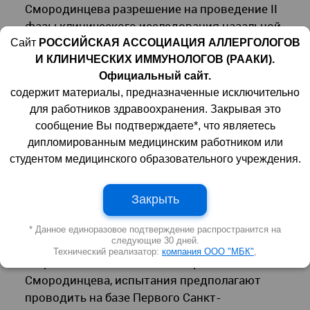
Смородинцева разрешение на проведение II
фазы клинического исследования назальной
вакцины для профилактики респираторно-
Сайт
РОССИЙСКАЯ АССОЦИАЦИЯ АЛЛЕРГОЛОГОВ
И КЛИНИЧЕСКИХ ИММУНОЛОГОВ (РААКИ).
синцитиальной вирусной инфекции (РСВ).
Официальный сайт.
Соответствующая запись появилась в
содержит материалы, предназначенные исключительно
государственном реестре КИ 30 ноября.
для работников здравоохранения. Закрывая это
Ранее институт получил разрешение на I
сообщение Вы подтверждаете*, что являетесь
фазу, где оценивалась безопасность,
дипломированным медицинским работником или
реактогенность и иммуногенность векторной
студентом медицинского образовательного учреждения.
вакцины.
Закрыть
Согласно протоколу, в исследовании II фазы
* Данное единоразовое подтверждение распространится на
следующие 30 дней.
должны принять участие 150 добровольцев
Технический реализатор:
компания ООО "МБК"
,
старше 60 лет. Помимо НИИ гриппа им. А.А.
Смородинцева, испытания предполагают
проводить на базе Первого Санкт-