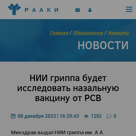
Политика конфиденциальности
Клинические рекомендации
Позиционные документы
EAACI/РААКИ (статьи)
Главная
/
Образование
/
Новости
Диджитал представитель РААКИ
НОВОСТИ
Цифровой канал
НИИ гриппа будет
исследовать назальную
вакцину от РСВ
08 декабря 2023 | 16:29:43
1292
0
Минздрав выдал НИИ гриппа им. А.А.