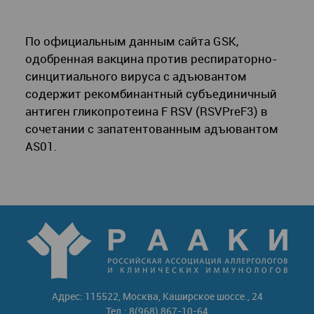
По официальным данным сайта GSK,
одобренная вакцина против респираторно-
синцитиального вируса с адъювантом
содержит рекомбинантный субъединичный
антиген гликопротеина F RSV (RSVPreF3) в
сочетании с запатентованным адъювантом
AS01.
Адрес: 115522, Москва, Каширское шоссе., 24
Тел.: 8(968) 867-10-64