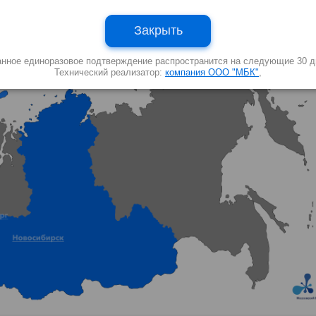
Закрыть
анное единоразовое подтверждение распространится на следующие 30 д
Технический реализатор:
компания ООО "МБК"
,