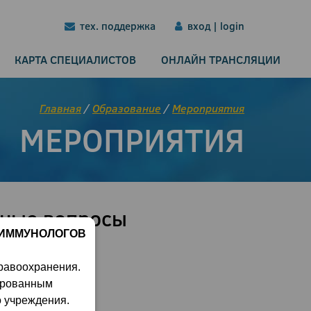
тех. поддержка
вход | login
КАРТА СПЕЦИАЛИСТОВ
ОНЛАЙН ТРАНСЛЯЦИИ
Главная
/
Образование
/
Мероприятия
МЕРОПРИЯТИЯ
ьные вопросы
 ИММУНОЛОГОВ
равоохранения.
ированным
о учреждения.