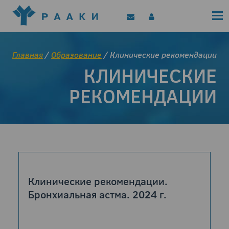
Политика конфиденциальности
Клинические рекомендации
Позиционные документы
EAACI/РААКИ (статьи)
Главная
/
Образование
/ Клинические рекомендации
Диджитал представитель РААКИ
КЛИНИЧЕСКИЕ
Цифровой канал
РЕКОМЕНДАЦИИ
Клинические рекомендации.
Бронхиальная астма. 2024 г.